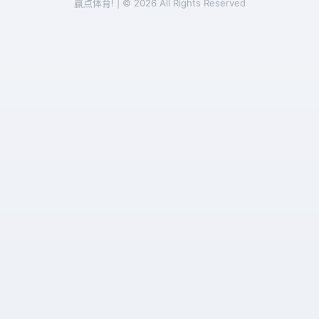
赢点体育! | © 2026 All Rights Reserved